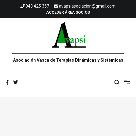
Saltar
943 425 357
avapsiasociacion@gmail.com
al
ACCEDER ÁREA SOCIOS
contenido
Asociación Vasca de Terapias Dinámicas y Sistémicas